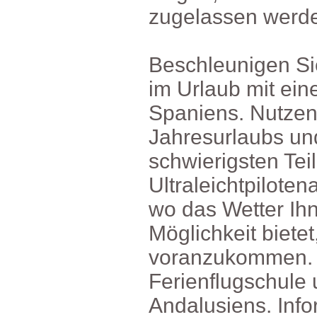
zugelassenwerd
BeschleunigenSi
imUrlaubmitein
Spaniens.Nutzen
Jahresurlaubsu
schwierigstenTei
Ultraleichtpilote
wodasWetterIhn
Möglichkeitbietet
voranzukommen.
Ferienflugschul
Andalusiens.Inf