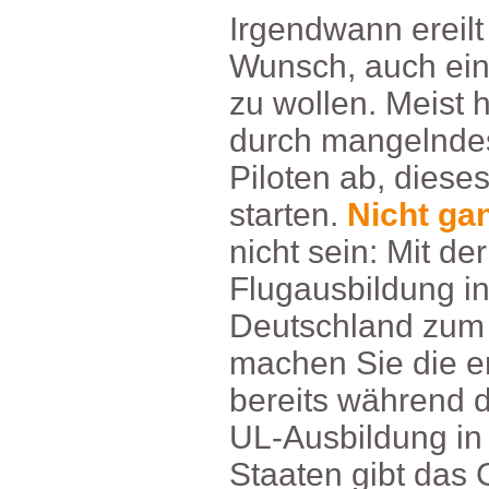
Irgendwannereil
Wunsch,auchein
zuwollen.Meisth
durchmangelnde
Pilotenab,diese
starten.
Nichtga
nichtsein:Mitde
Flugausbildung
Deutschlandzum
machenSiedieer
bereitswährendd
UL-Ausbildungin
StaatengibtdasG