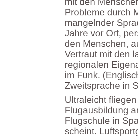
mitdenMenschen
ProblemedurchM
mangelnderSpra
JahrevorOrt,per
denMenschen,au
Vertrautmitdenl
regionalenEige
imFunk.(Englisch
ZweitspracheinS
Ultraleichtfliege
Flugausbildung
FlugschuleinSp
scheint.Luftsport