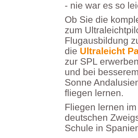
-niewaressoleic
ObSiediekomple
zumUltraleichtpi
Flugausbildungz
die
UltraleichtP
zurSPLerwerben
undbeibesserem
SonneAndalusie
fliegenlernen.
Fliegenlerneni
deutschenZweig
SchuleinSpanien