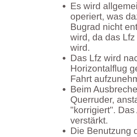
Eswirdallgeme
operiert,wasd
Bugradnichtent
wird,dadasLf
wird.
DasLfzwirdn
Horizontalflugg
Fahrtaufzuneh
BeimAusbrech
Querruder,anst
"korrigiert".D
verstärkt.
DieBenutzungd