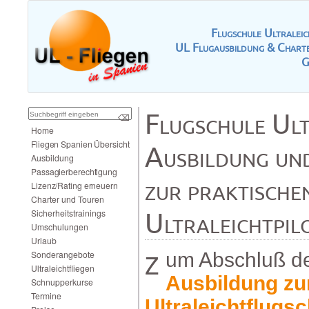
FlugschuleUltrale
ULFlugausbildung&Charte
G
FlugschuleUlt
⌫
Home
FliegenSpanienÜbersicht
Ausbildungun
Ausbildung
Passagierberechtigung
zurpraktisch
Lizenz/Ratingerneuern
CharterundTouren
Ultraleichtpil
Sicherheitstrainings
Umschulungen
Urlaub
Sonderangebote
ZumAbschlußd
Ultraleichtfliegen
Ausbildungz
Schnupperkurse
Termine
Ultraleichtflugs