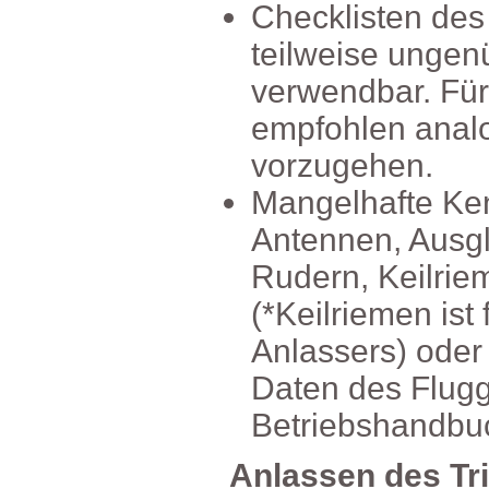
Checklistendes
teilweiseunge
verwendbar.Fü
empfohlenana
vorzugehen.
MangelhafteKe
Antennen,Ausg
Rudern,Keilrie
(*Keilriemenis
Anlassers)ode
DatendesFlugg
Betriebshandbu
AnlassendesTr