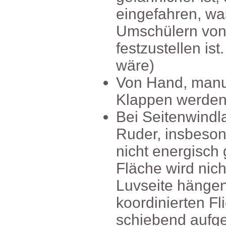
eingefahren,w
Umschülernvon
festzustellenis
wäre)
VonHand,manu
Klappenwerden
BeiSeitenwind
Ruder,insbeso
nichtenergisch
Flächewirdnic
Luvseitehänge
koordiniertenF
schiebendaufge