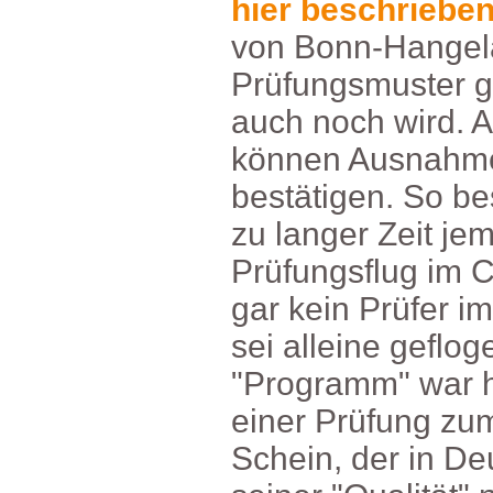
hierbeschriebe
vonBonn-Hangel
Prüfungsmuster
auchnochwird.A
könnenAusnahm
bestätigen.Sobe
zulangerZeitje
Prüfungsflugi
garkeinPrüfer
seialleinegeflo
"Programm"warh
einerPrüfungzu
Schein,derinDeu