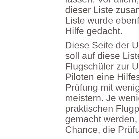
dieserListezus
Listewurdeebenfa
Hilfegedacht.
DieseSeitederUl
sollaufdieseLi
Flugschülerzur
PiloteneineHilfe
Prüfungmitweni
meistern.Jeweni
praktischenFlu
gemachtwerden,
Chance,diePrüf