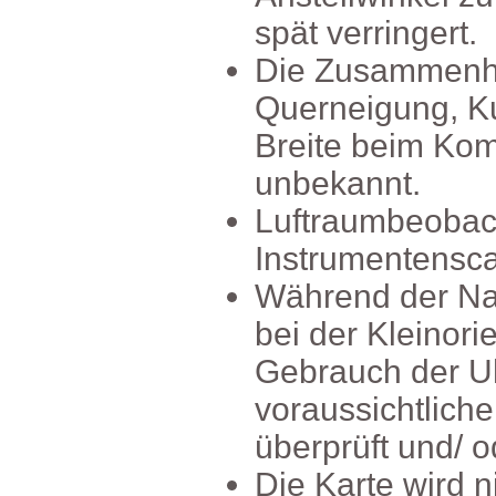
spätverringert.
DieZusammenh
Querneigung,K
BreitebeimKom
unbekannt.
Luftraumbeoba
Instrumentensc
WährendderNav
beiderKleinori
GebrauchderUh
voraussichtlich
überprüftund/od
DieKartewirdni