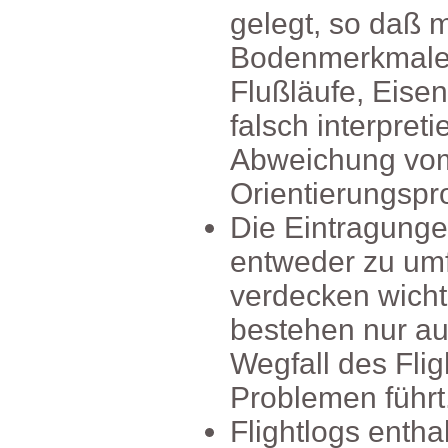
gelegt,sodaßm
Bodenmerkmale
Flußläufe,Eisen
falschinterpret
Abweichungvo
Orientierungspr
DieEintragung
entwederzuumf
verdeckenwicht
bestehennurau
WegfalldesFlig
Problemenführt
Flightlogsentha