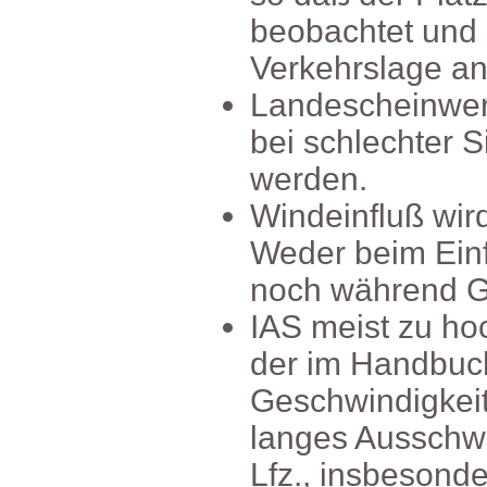
beobachtetund
Verkehrslagea
Landescheinwer
beischlechterSi
werden.
Windeinflußwird
WederbeimEinf
nochwährendG
IASmeistzuhoc
derimHandbuc
Geschwindigkei
langesAussch
Lfz.,insbesond