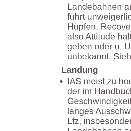
Landebahnena
führtunweigerl
Hüpfen.Recover
alsoAttitudeh
gebenoderu.U.
unbekannt.Sie
Landung
IASmeistzuhoc
derimHandbuc
Geschwindigkei
langesAussch
Lfz,insbesonde
Landebahnen