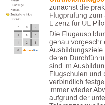
Preise
Rundflüge
zunächstdieprak
Kontakt
Flugprüfungzum
ZusätzlicheInfos
DSGVO
LizenzfürULPilo
7
8
9
DieFlugausbildu
4
5
6
genauvorgeschri
1
2
3
Ausbildungsziel
0
Access
Key
derenDurchführ
sindimAusbildun
Flugschulenundd
verbindlichfestg
immerwiederAbw
aufgrundderunter