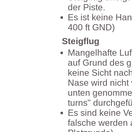
derPiste.
EsistkeineHan
400ftGND)
Steigflug
MangelhafteLu
aufGrunddesgr
keineSichtnach
Nasewirdnicht
untengenommen
turns"durchgefü
EssindkeineVe
falschewerden