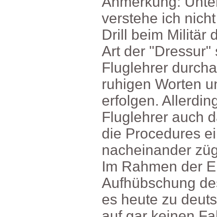
Anmerkung:Unterm
versteheichnic
DrillbeimMilitär
Artder"Dressur"s
Fluglehrerdurcha
ruhigenWortenu
erfolgen.Allerdi
Fluglehrerauchd
dieProcedurese
nacheinanderzüg
ImRahmenderEnt
Aufhübschungde
esheutezudeutsc
aufgarkeinenFal