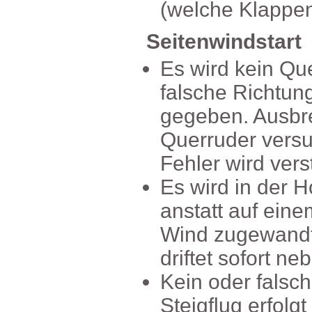
(welcheKlappe
Seitenwindstart
EswirdkeinQue
falscheRichtu
gegeben.Ausb
Querruderversu
Fehlerwirdverst
EswirdinderHo
anstattaufei
Windzugewandt
driftetsofortne
Keinoderfalsch
Steigflugerfolg