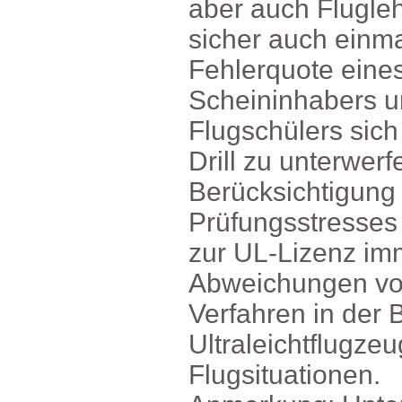
aberauchFlugleh
sicheraucheinma
Fehlerquoteein
Scheininhabers
Flugschülerssich
Drillzuunterwer
Berücksichtigun
Prüfungsstresses
zurUL-Lizenzim
Abweichungenvo
Verfahreninder
Ultraleichtflugz
Flugsituationen.