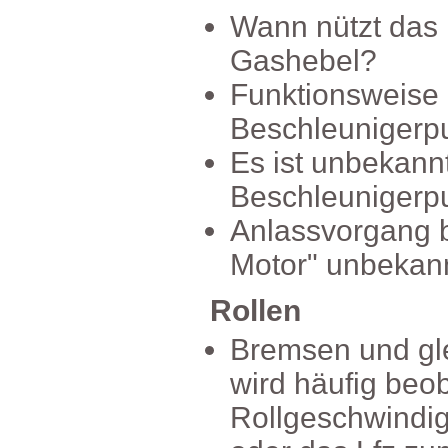
Wannnütztda
Gashebel?
Funktionsweise
Beschleunigerp
Esistunbekannt
Beschleuniger
Anlassvorgang
Motor"unbekann
Rollen
Bremsenundgle
wirdhäufigbeob
Rollgeschwindi