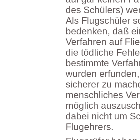
desSchülers)wer
AlsFlugschüler
bedenken,daßei
VerfahrenaufFlie
dietödlicheFehl
bestimmteVerfahr
wurdenerfunden
sichererzumache
menschlichesVe
möglichauszusch
dabeinichtumSc
Flugehrers.