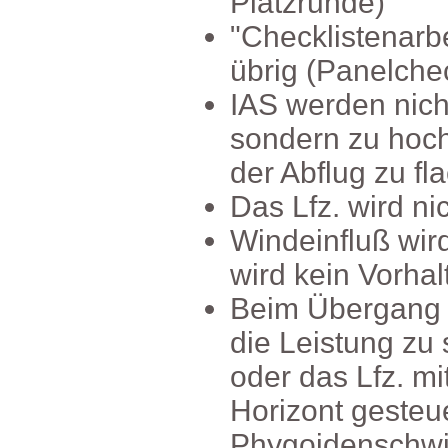
Platzrunde)
"Checklistenar
übrig(Panelche
IASwerdennic
sondernzuhoch
derAbflugzufla
DasLfz.wirdnic
Windeinflußwir
wirdkeinVorhal
BeimÜbergangi
dieLeistungzus
oderdasLfz.m
Horizontgesteu
Phygoidenschwi