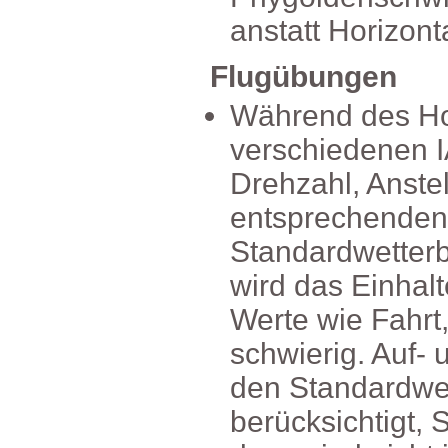
anstattHorizont
Flugübungen
WährenddesHor
verschiedenen
Drehzahl,Anstel
entsprechende
Standardwetter
wirddasEinhal
WertewieFahrt
schwierig.Auf
denStandardwe
berücksichtigt,