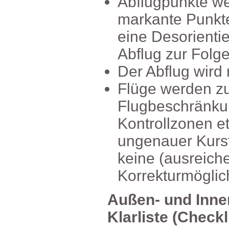
Abflugpunktew
markantePunkt
eineDesorienti
AbflugzurFolge
DerAbflugwirdn
Flügewerdenz
Flugbeschränku
Kontrollzonene
ungenauerKurs
keine(ausreich
Korrekturmöglich
Außen-undInnen
Klarliste(Checkl