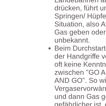
drücken,führtu
Springen/Hüpf
Situation,also
Gasgebenoderu
unbekannt.
BeimDurchstar
derHandgriffev
oftkeineKennt
zwischen"GO
ANDGO".Sowir
Vergaservorwä
unddannGasg
gefährlicherist