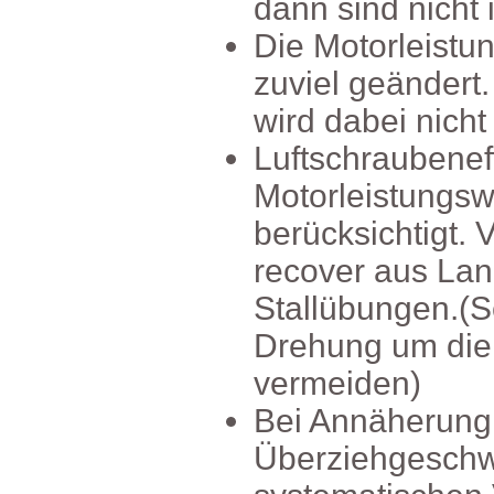
dannsindnichti
DieMotorleistu
zuvielgeändert
wirddabeinichtb
Luftschraubene
Motorleistungs
berücksichtigt
recoverausLang
Stallübungen.(
Drehungumdie
vermeiden)
BeiAnnäherun
Überziehgeschw