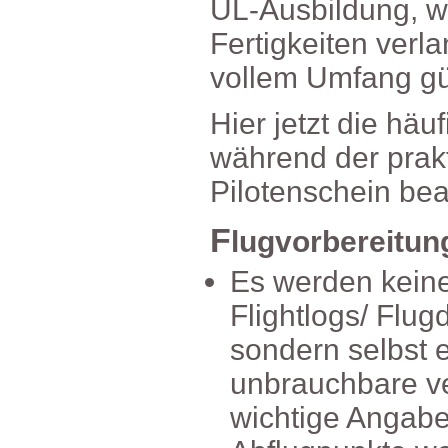
UL-Ausbildung,w
Fertigkeitenverl
vollemUmfanggül
Hierjetztdiehäuf
währendderprak
Pilotenscheinbe
F
lugvorbereitun
Eswerdenkeinev
Flightlogs/Flug
sondernselbster
unbrauchbarev
wichtigeAngabe