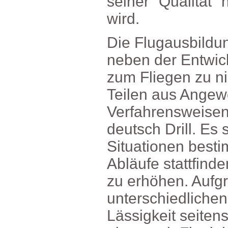
seiner"Qualität"
wird.
DieFlugausbildu
nebenderEntwic
zumFliegenzuni
TeilenausAngew
Verfahrensweise
deutschDrill.Es
Situationenbesti
Abläufestattfind
zuerhöhen.Aufg
unterschiedliche
Lässigkeitseite