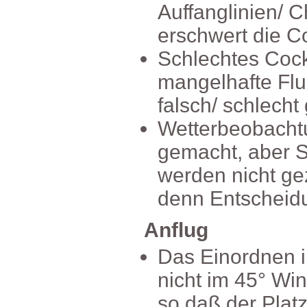
Auffanglinien/
erschwertdieCoc
SchlechtesCoc
mangelhafteFlu
falsch/schlecht
Wetterbeobach
gemacht,aberS
werdennichtge
dennEntscheidu
Anflug
DasEinordnenin
nichtim45°Win
sodaßderPlatz