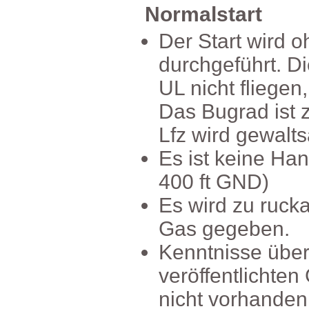
Normalstart
DerStartwirdo
durchgeführt.D
ULnichtfliege
DasBugradist
Lfzwirdgewalt
EsistkeineHan
400ftGND)
Eswirdzurucka
Gasgegeben.
Kenntnisseüb
veröffentlichte
nichtvorhanden