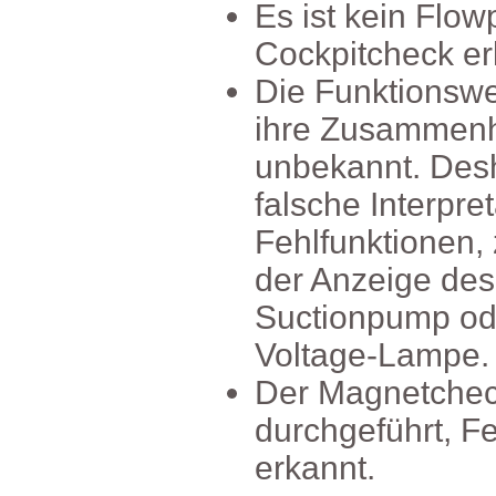
EsistkeinFlow
Cockpitchecker
DieFunktionsw
ihreZusammenh
unbekannt.Desh
falscheInterpre
Fehlfunktionen
derAnzeigedes
Suctionpumpod
Voltage-Lampe.
DerMagnetchec
durchgeführt,F
erkannt.