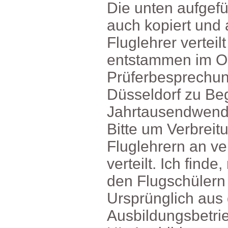
Dieuntenaufgefü
auchkopiertund
Fluglehrervertei
entstammenimOri
Prüferbesprechu
DüsseldorfzuBe
Jahrtausendwen
BitteumVerbreit
Fluglehrernanve
verteilt.Ichfind
denFlugschülernn
Ursprünglichau
Ausbildungsbetri