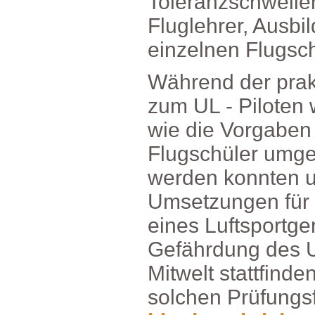
Toleranzschwell
Fluglehrer,Ausbi
einzelnenFlugsch
Währendderprak
zumUL-Pilotenw
wiedieVorgabe
Flugschülerumge
werdenkonnten
Umsetzungenfür
einesLuftsportg
GefährdungdesU
Mitweltstattfind
solchenPrüfung