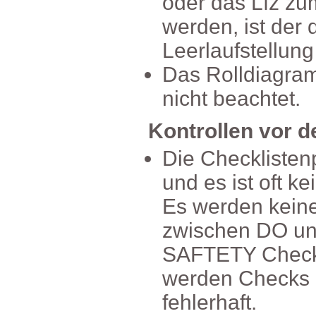
oderdasLfzzum
werden,istder
Leerlaufstellun
DasRolldiagra
nichtbeachtet.
Kontrollenvord
DieChecklisten
undesistoftke
Eswerdenkeine
zwischenDO
SAFTETYCheck
werdenChecksl
fehlerhaft.