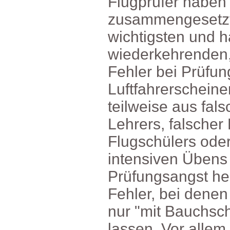
Flugprüferhaben
zusammengesetz
wichtigstenundh
wiederkehrende
FehlerbeiPrüfu
Luftfahrerschein
teilweiseausfal
Lehrers,falscher
Flugschülersode
intensivenÜbens
Prüfungsangsth
Fehler,beidenen
nur"mitBauchsc
lassen.Voralle