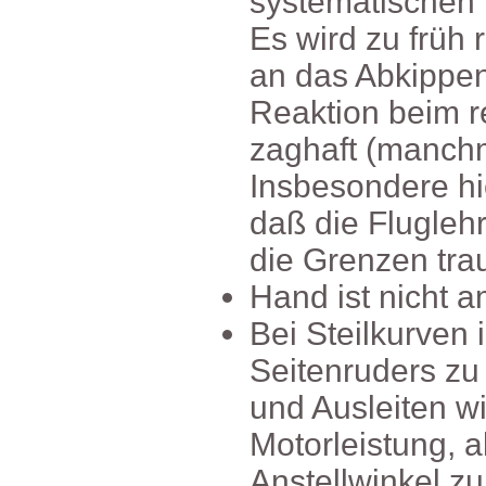
systematischen
Eswirdzufrühr
andasAbkippe
Reaktionbeimr
zaghaft(manchm
Insbesonderehi
daßdieFluglehr
dieGrenzentra
Handistnicht
BeiSteilkurven
Seitenrudersz
undAusleitenw
Motorleistung,
Anstellwinkelz